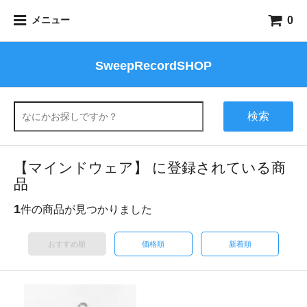
0
メニュー
SweepRecordSHOP
検索
【マインドウェア】 に登録されている商
品
1
件の商品が見つかりました
おすすめ順
価格順
新着順