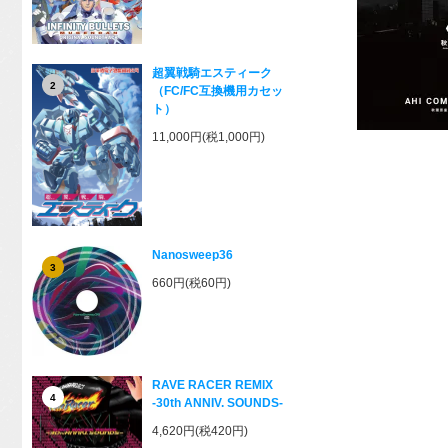
超翼戦騎エスティーク
2
（FC/FC互換機用カセッ
ト）
11,000円(税1,000円)
Nanosweep36
3
660円(税60円)
RAVE RACER REMIX
4
-30th ANNIV. SOUNDS-
4,620円(税420円)