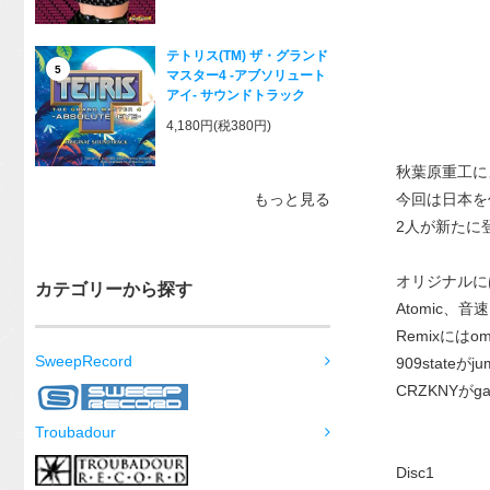
テトリス(TM) ザ・グランド
5
マスター4 -アブソリュート
アイ- サウンドトラック
4,180円(税380円)
秋葉原重工に
今回は日本を代表
もっと見る
2人が新たに
オリジナルにはT
カテゴリーから探す
Atomic、音速
Remixにはoma
SweepRecord
909stateがj
CRZKNYがga
Troubadour
Disc1