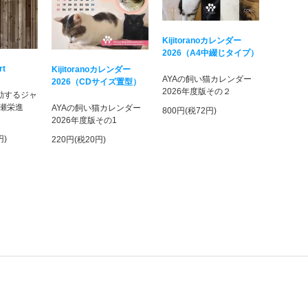
Kijitoranoカレンダー
2026（A4中綴じタイプ）
rt
Kijitoranoカレンダー
AYAの飼い猫カレンダー
2026（CDサイズ置型）
2026年度版その２
活動するジャ
瀬栄進
AYAの飼い猫カレンダー
800円(税72円)
！
2026年度版その1
円)
220円(税20円)