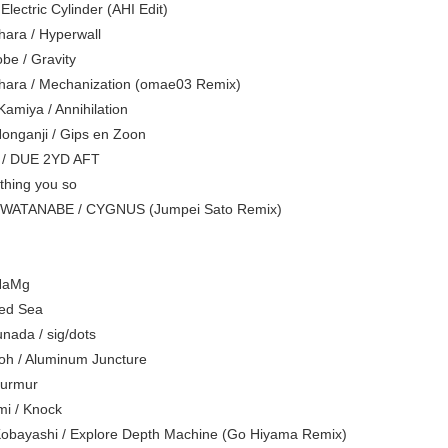
Electric Cylinder (AHI Edit)
hara / Hyperwall
be / Gravity
Ohara / Mechanization (omae03 Remix)
Kamiya / Annihilation
nganji / Gips en Zoon
e / DUE 2YD AFT
 thing you so
 WATANABE / CYGNUS (Jumpei Sato Remix)
 NaMg
Red Sea
unada / sig/dots
toh / Aluminum Juncture
Murmur
mi / Knock
Kobayashi / Explore Depth Machine (Go Hiyama Remix)