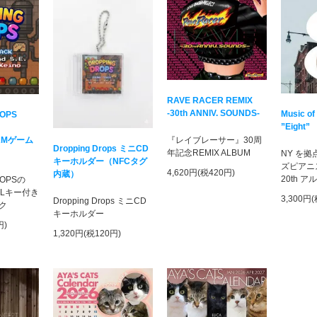
RAVE RACER REMIX
-30th ANNIV. SOUNDS-
Music of
ROPS
”Eight”
AMゲーム
『レイブレーサー』30周
Dropping Drops ミニCD
年記念REMIX ALBUM
NY を
キーホルダー（NFCタグ
ズピアニ
4,620円(税420円)
内蔵）
20th 
ROPSの
DLキー付き
3,300円
Dropping Drops ミニCD
ク
キーホルダー
円)
1,320円(税120円)