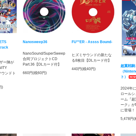
LETS
Nanosweep36
FU**ER - Assss Bound-
track
NanoSound/SuperSweep
ヒズミサウンドの新たな
合同プロジェクトCD
る8枚目【DLカード付】
ザー陣が
Part.36【DLカード付】
超翼戦騎
ITY
440円(税40円)
（Ninten
660円(税60円)
のサウンドト
ト）
円)
2024
ロールシ
ーム『超
ーク』がNin
に登場！
5,478円