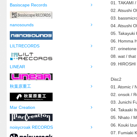
01. TAKAMI / 
Basiscape Records
02. Atsushi O
03. bassmicro
nanosounds
04. Atsushi 
05. Takayuki 
06. Homma Ho
LILTRECORDS
07. orineton
08. wat / that
09. HIROSHI
LINEAR
Disc2
秋葉原重工
01. Atomic /
02. onsok / 
03. Junichi F
Mar Creation
04. Takaaki I
05. Nhato / 
06. Kouki Izu
noisycroak RECORDS
07. Fumiaki 