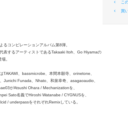
こ
買
よるコンピレーションアルバム第8弾。
するアーティストであるTakaaki Itoh、Go Hiyamaの
登場。
AKAMI、bassmicrobe、本間本願寺、orinetone、
、Junichi Funada、Nhato、和泉幸奇、asagaoaudio、
e03がAtsushi Ohara / Mechanizationを、
umpei Sato名義でHiroshi Watanabe / CYGNUSを、
lcid / underpassをそれぞれRemixしている。