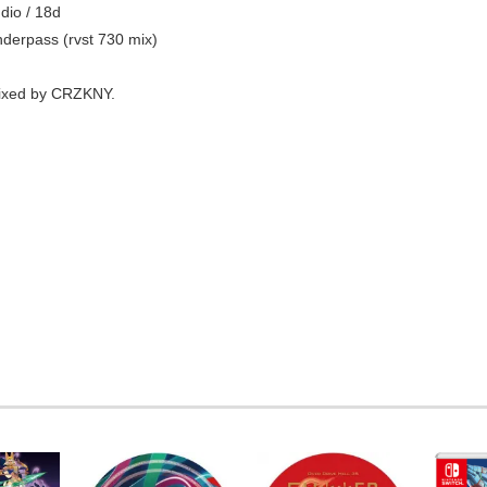
dio / 18d
underpass (rvst 730 mix)
ixed by CRZKNY.