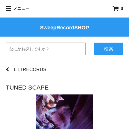
0
メニュー
SweepRecordSHOP
検索
LILTRECORDS
TUNED SCAPE