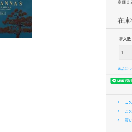
定価 2,
在庫
購入数
返品につ
こ
こ
買