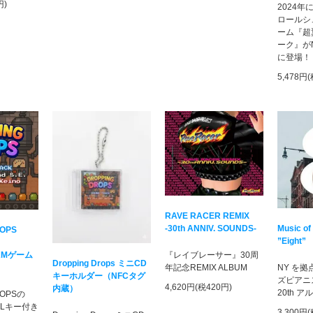
円)
2024
ロールシ
ーム『超
ーク』がNin
に登場！
5,478円
RAVE RACER REMIX
-30th ANNIV. SOUNDS-
Music of
ROPS
”Eight”
AMゲーム
『レイブレーサー』30周
Dropping Drops ミニCD
年記念REMIX ALBUM
NY を
キーホルダー（NFCタグ
ズピアニ
4,620円(税420円)
内蔵）
20th 
ROPSの
DLキー付き
3,300円