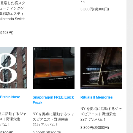
ム。
年に登場した横スク
ューティングゲ
3,300円(税300円)
翼戦騎エスティ
tendo Switch
(税498円)
 Eishin Nose
Snapdragon FREE Epick
Rituals II Memories
Freak
NY を拠点に活動するジャ
拠点に活動するジャ
NY を拠点に活動するジャ
ズピアニスト野瀬栄進
スト野瀬栄進
ズピアニスト野瀬栄進
22th アルバム！
アルバム！
21th アルバム！
3,300円(税300円)
(税300円)
3,300円(税300円)