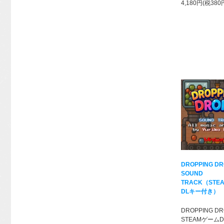
4,180円(税380
DROPPING D
SOUND
TRACK（STE
DLキー付き）
DROPPING D
STEAMゲーム