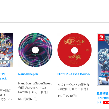
LETS
Nanosweep36
FU**ER - Assss Bound-
track
NanoSound/SuperSweep
ヒズミサウンドの新たな
合同プロジェクトCD
る8枚目【DLカード付】
ザー陣が
Part.36【DLカード付】
超翼戦騎
ITY
440円(税40円)
（Ninten
660円(税60円)
のサウンドト
ト）