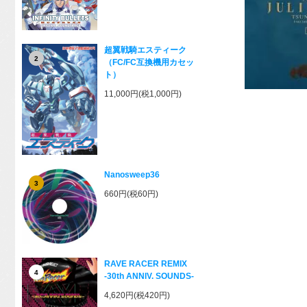
超翼戦騎エスティーク
2
（FC/FC互換機用カセッ
ト）
11,000円(税1,000円)
Nanosweep36
3
660円(税60円)
RAVE RACER REMIX
4
-30th ANNIV. SOUNDS-
4,620円(税420円)