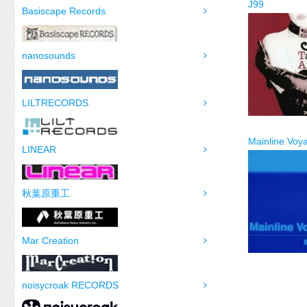
J99
Basiscape Records
nanosounds
LILTRECORDS
Mainline Voy
LINEAR
秋葉原重工
Mar Creation
noisycroak RECORDS