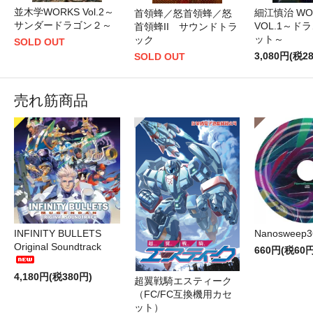
並木学WORKS Vol.2～
細江慎治 WO
首領蜂／怒首領蜂／怒
サンダードラゴン２～
VOL.1～ド
首領蜂II サウンドトラ
ット～
ック
SOLD OUT
3,080円(税2
SOLD OUT
売れ筋商品
INFINITY BULLETS
Nanosweep3
Original Soundtrack
660円(税60円
4,180円(税380円)
超翼戦騎エスティーク
（FC/FC互換機用カセ
ット）