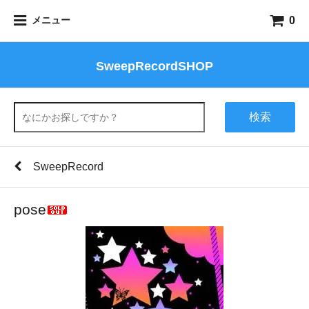
0
メニュー
SweepRecordSHOP
検索
SweepRecord
pose