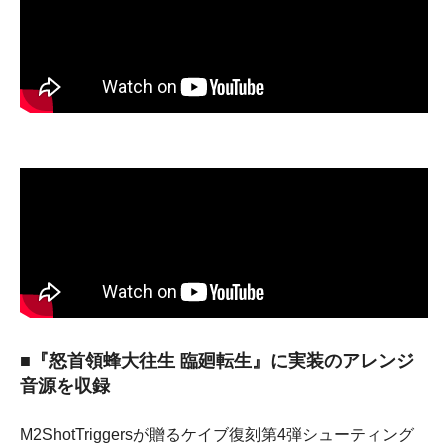
■『怒首領蜂大往生 臨廻転生』に実装のアレンジ
音源を収録
M2ShotTriggersが贈るケイブ復刻第4弾シューティング