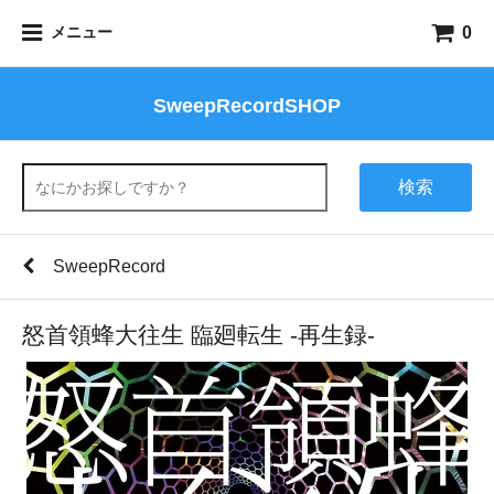
0
メニュー
SweepRecordSHOP
検索
SweepRecord
怒首領蜂大往生 臨廻転生 -再生録-