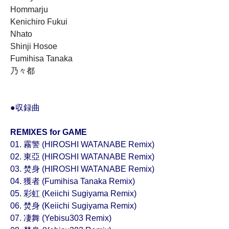
Hommarju
Kenichiro Fukui
Nhato
Shinji Hosoe
Fumihisa Tanaka
乃々都
●収録曲
REMIXES for GAME
01. 霧警 (HIROSHI WATANABE Remix)
02. 東亞 (HIROSHI WATANABE Remix)
03. 焚身 (HIROSHI WATANABE Remix)
04. 獲者 (Fumihisa Tanaka Remix)
05. 彩虹 (Keiichi Sugiyama Remix)
06. 焚身 (Keiichi Sugiyama Remix)
07. 凄舞 (Yebisu303 Remix)