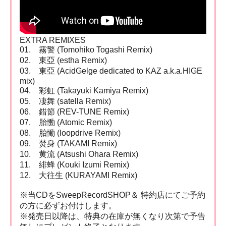
EXTRA REMIXES
01. 霧警 (Tomohiko Togashi Remix)
02. 東亞 (estha Remix)
03. 東亞 (AcidGelge dedicated to KAZ a.k.a.HIGE
mix)
04. 彩虹 (Takayuki Kamiya Remix)
05. 凄舞 (satella Remix)
06. 錯節 (REV-TUNE Remix)
07. 胎慟 (Atomic Remix)
08. 胎慟 (loopdrive Remix)
09. 焚身 (TAKAMI Remix)
10. 黄流 (Atsushi Ohara Remix)
11. 緋蜂 (Kouki Izumi Remix)
12. 大往生 (KURAYAMI Remix)
※当CDをSweepRecordSHOP＆ 特約店にてご予約
の方に必ずお付けします。
※発売日以降は、特典の在庫が無くなり次第で予告