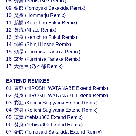
08. 焚身 (Yebisu303 Remix)
09. 錯節 (Tomoyuki Sakakida Remix)
10. 焚身 (Hommarju Remix)
11. 胎慟 (Kenichiro Fukui Remix)
12. 黄流 (Nhato Remix)
13. 焚身 (Kenichiro Fukui Remix)
14. 緋蜂 (Shinji Hosoe Remix)
15. 頼尽 (Fumihisa Tanaka Remix)
16. 哀夢 (Fumihisa Tanaka Remix)
17. 大往生 (乃々都 Remix)
EXTEND REMIXES
01. 東亞 (HIROSHI WATANABE Extend Remix)
02. 焚身 (HIROSHI WATANABE Extend Remix)
03. 彩虹 (Keiichi Sugiyama Extend Remix)
04. 焚身 (Keiichi Sugiyama Extend Remix)
05. 凄舞 (Yebisu303 Extend Remix)
06. 焚身 (Yebisu303 Extend Remix)
07. 錯節 (Tomoyuki Sakakida Extend Remix)