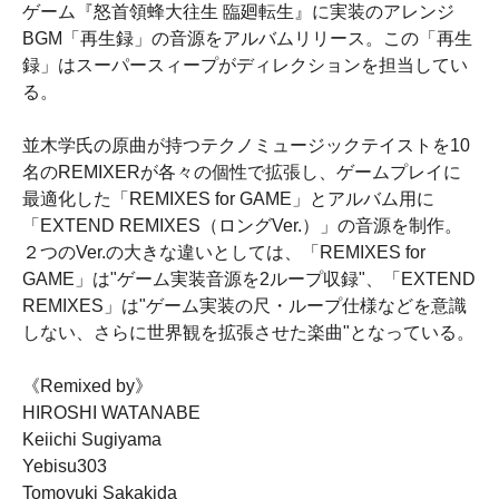
ゲーム『怒首領蜂大往生 臨廻転生』に実装のアレンジ
BGM「再生録」の音源をアルバムリリース。この「再生
録」はスーパースィープがディレクションを担当してい
る。
並木学氏の原曲が持つテクノミュージックテイストを10
名のREMIXERが各々の個性で拡張し、ゲームプレイに
最適化した「REMIXES for GAME」とアルバム用に
「EXTEND REMIXES（ロングVer.）」の音源を制作。
２つのVer.の大きな違いとしては、「REMIXES for
GAME」は"ゲーム実装音源を2ループ収録"、「EXTEND
REMIXES」は"ゲーム実装の尺・ループ仕様などを意識
しない、さらに世界観を拡張させた楽曲"となっている。
《Remixed by》
HIROSHI WATANABE
Keiichi Sugiyama
Yebisu303
Tomoyuki Sakakida