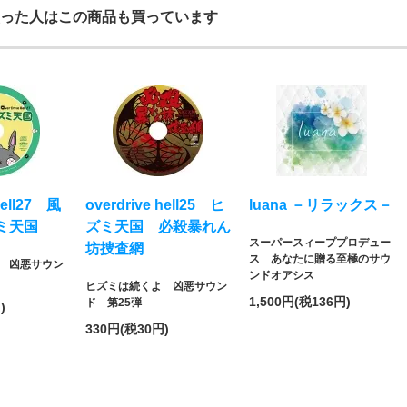
った人はこの商品も買っています
hell27 風
overdrive hell25 ヒ
luana －リラックス－
ミ天国
ズミ天国 必殺暴れん
スーパースィーププロデュー
坊捜査網
ス あなたに贈る至極のサウ
 凶悪サウン
ンドオアシス
ヒズミは続くよ 凶悪サウン
1,500円(税136円)
ド 第25弾
)
330円(税30円)