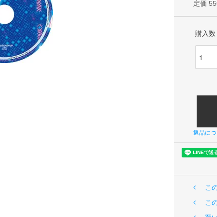
定価 55
購入数
返品につ
こ
こ