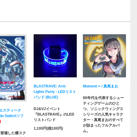
BLASTRAVE: Arm
Moment ∞ / 真尾まお
Lights Party - LEDリスト
バンド (BLUE)
90年代を代表するシュー
ティングゲームのひと
DJ&VJイベント
つ、ソニックウィングス
エスティーク
『BLASTRAVE』のLED
シリーズの人気キャラク
do Switchソフ
リストバンド
ター・真尾まおのすべて
が詰まったフルアルバ
1,100円(税100円)
ム。
年に登場した横スク