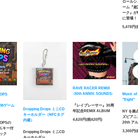
ロールシ
ーム『超
ーク』がNi
に登場！
5,478円
RAVE RACER REMIX
-30th ANNIV. SOUNDS-
Music of
ROPS
”Eight”
AMゲーム
『レイブレーサー』30周
Dropping Drops ミニCD
年記念REMIX ALBUM
NY を
キーホルダー（NFCタグ
ズピアニ
4,620円(税420円)
内蔵）
20th 
ROPSの
DLキー付
3,300円
Dropping Drops ミニCD
ック
キーホルダー