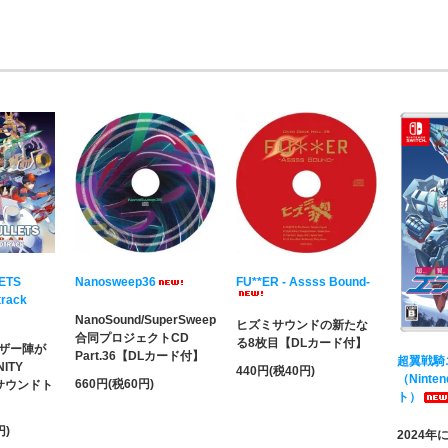
LETS
Nanosweep36
FU**ER - Assss Bound-
track
NanoSound/SuperSweep
ヒズミサウンドの新たな
合同プロジェクトCD
る8枚目【DLカード付】
ザー陣が
Part.36【DLカード付】
超翼戦騎
ITY
440円(税40円)
（Ninten
660円(税60円)
のサウンドト
ト）
円)
2024