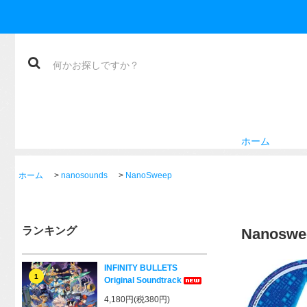
ホーム
ホーム
>
nanosounds
>
NanoSweep
ランキング
Nanoswe
INFINITY BULLETS
1
Original Soundtrack
4,180円(税380円)