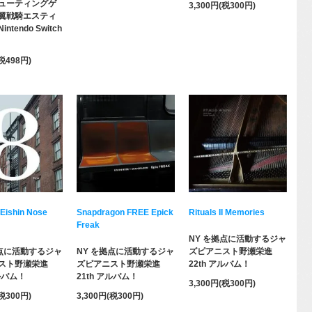
ューティングゲ
3,300円(税300円)
翼戦騎エスティ
ntendo Switch
(税498円)
 Eishin Nose
Snapdragon FREE Epick
Rituals II Memories
Freak
NY を拠点に活動するジャ
拠点に活動するジャ
NY を拠点に活動するジャ
ズピアニスト野瀬栄進
スト野瀬栄進
ズピアニスト野瀬栄進
22th アルバム！
アルバム！
21th アルバム！
3,300円(税300円)
(税300円)
3,300円(税300円)