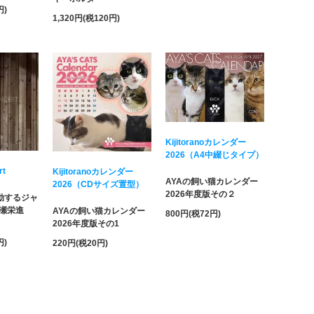
円)
1,320円(税120円)
Kijitoranoカレンダー
2026（A4中綴じタイプ）
rt
Kijitoranoカレンダー
AYAの飼い猫カレンダー
2026（CDサイズ置型）
2026年度版その２
活動するジャ
瀬栄進
AYAの飼い猫カレンダー
800円(税72円)
！
2026年度版その1
円)
220円(税20円)