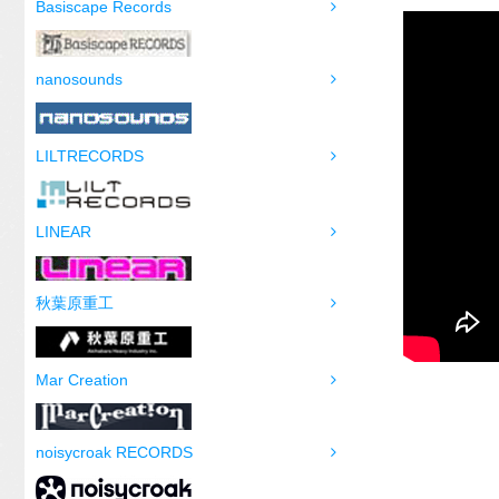
Basiscape Records
nanosounds
LILTRECORDS
LINEAR
秋葉原重工
Mar Creation
noisycroak RECORDS