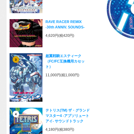
RAVE RACER REMIX
2
-30th ANNIV. SOUNDS-
4,620円(税420円)
超翼戦騎エスティーク
3
（FC/FC互換機用カセッ
ト）
11,000円(税1,000円)
テトリス(TM) ザ・グランド
4
マスター4 -アブソリュート
アイ- サウンドトラック
4,180円(税380円)