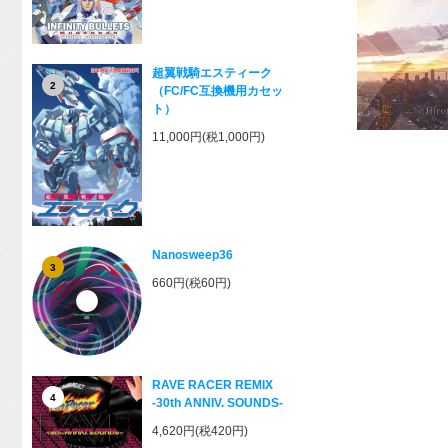
超翼戦騎エスティーク
2
（FC/FC互換機用カセッ
ト）
11,000円(税1,000円)
Nanosweep36
3
660円(税60円)
RAVE RACER REMIX
4
-30th ANNIV. SOUNDS-
4,620円(税420円)