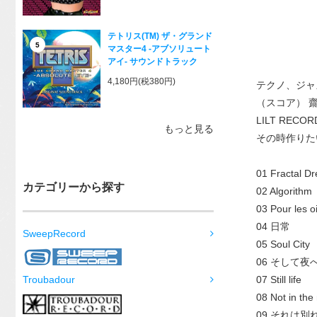
テトリス(TM) ザ・グランド
5
マスター4 -アブソリュート
アイ- サウンドトラック
4,180円(税380円)
テクノ、ジャ
（スコア） 
LILT RE
もっと見る
その時作りた
01 Fractal D
カテゴリーから探す
02 Algorithm
03 Pour les o
04 日常
SweepRecord
05 Soul City
06 そして夜
07 Still life
Troubadour
08 Not in th
09 それは