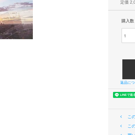
定価 2,
購入数
返品につ
こ
こ