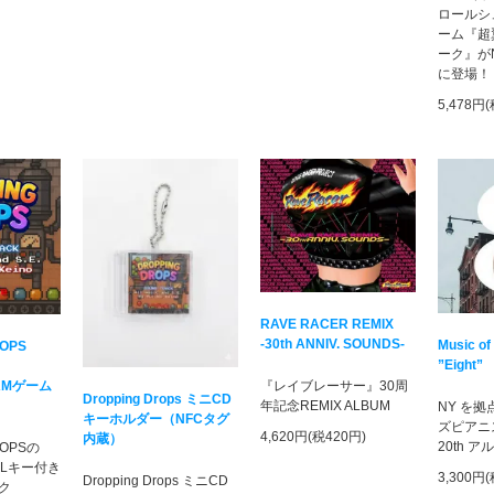
ロールシ
ーム『超
ーク』がNin
に登場！
5,478円
RAVE RACER REMIX
-30th ANNIV. SOUNDS-
Music of
ROPS
”Eight”
AMゲーム
『レイブレーサー』30周
Dropping Drops ミニCD
年記念REMIX ALBUM
NY を
キーホルダー（NFCタグ
ズピアニ
4,620円(税420円)
内蔵）
20th 
ROPSの
DLキー付き
3,300円
Dropping Drops ミニCD
ク