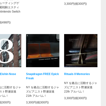
ューティングゲ
3,300円(税300円)
翼戦騎エスティ
tendo Switch
(税498円)
 Eishin Nose
Snapdragon FREE Epick
Rituals II Memories
Freak
NY を拠点に活動するジャ
拠点に活動するジャ
NY を拠点に活動するジャ
ズピアニスト野瀬栄進
スト野瀬栄進
ズピアニスト野瀬栄進
22th アルバム！
アルバム！
21th アルバム！
3,300円(税300円)
(税300円)
3,300円(税300円)