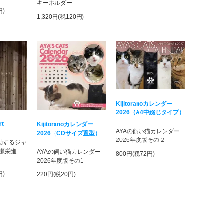
キーホルダー
円)
1,320円(税120円)
Kijitoranoカレンダー
2026（A4中綴じタイプ）
rt
Kijitoranoカレンダー
AYAの飼い猫カレンダー
2026（CDサイズ置型）
2026年度版その２
活動するジャ
瀬栄進
AYAの飼い猫カレンダー
800円(税72円)
！
2026年度版その1
円)
220円(税20円)