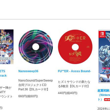
LETS
Nanosweep36
FU**ER - Assss Bound-
track
NanoSound/SuperSweep
ヒズミサウンドの新たな
合同プロジェクトCD
る8枚目【DLカード付】
ザー陣が
Part.36【DLカード付】
超翼戦騎
ITY
440円(税40円)
（Ninten
660円(税60円)
のサウンドト
ト）
円)
2024