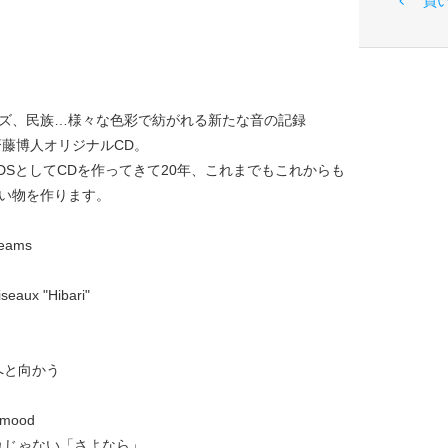
買
ズ、民族…様々な色彩で紡がれる新たな音の記録
齋藤博人オリジナルCD。
CORDSとしてCDを作ってきて20年、これまでもこれからも
い物を作ります。
reams
iseaux "Hibari"
へと向かう
e mood
別れじゃない「さよなら」