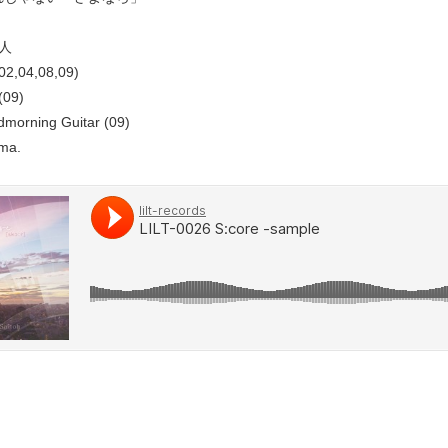
人
2,04,08,09)
09)
rning Guitar (09)
a.