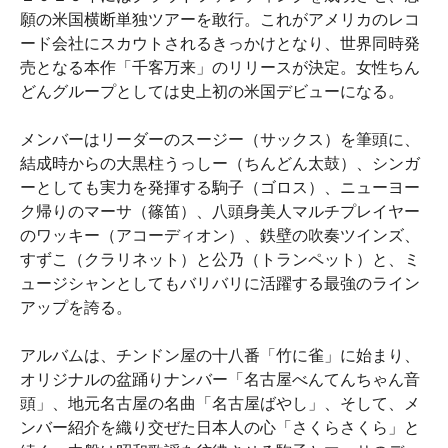
願の米国横断単独ツアーを敢行。これがアメリカのレコ
ード会社にスカウトされるきっかけとなり、世界同時発
売となる本作「千客万来」のリリースが決定。女性ちん
どんグループとしては史上初の米国デビューになる。
メンバーはリーダーのスージー（サックス）を筆頭に、
結成時からの大黒柱うっしー（ちんどん太鼓）、シンガ
ーとしても実力を発揮する駒子（ゴロス）、ニューヨー
ク帰りのマーサ（篠笛）、八頭身美人マルチプレイヤー
のワッキー（アコーディオン）、鉄壁の吹奏ツインズ、
すずこ（クラリネット）と公乃（トランペット）と、ミ
ュージシャンとしてもバリバリに活躍する最強のライン
アップを誇る。
アルバムは、チンドン屋の十八番「竹に雀」に始まり、
オリジナルの盆踊りナンバー「名古屋べんてんちゃん音
頭」、地元名古屋の名曲「名古屋ばやし」、そして、メ
ンバー紹介を織り交ぜた日本人の心「さくらさくら」と