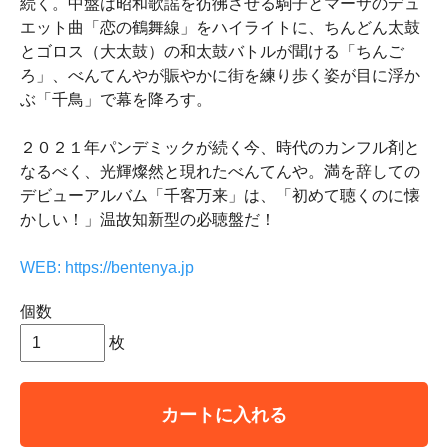
続く。中盤は昭和歌謡を彷彿させる駒子とマーサのデュ
エット曲「恋の鶴舞線」をハイライトに、ちんどん太鼓
とゴロス（大太鼓）の和太鼓バトルが聞ける「ちんご
ろ」、べんてんやが賑やかに街を練り歩く姿が目に浮か
ぶ「千鳥」で幕を降ろす。
２０２１年パンデミックが続く今、時代のカンフル剤と
なるべく、光輝燦然と現れたべんてんや。満を辞しての
デビューアルバム「千客万来」は、「初めて聴くのに懐
かしい！」温故知新型の必聴盤だ！
WEB: https://bentenya.jp
個数
枚
カートに入れる