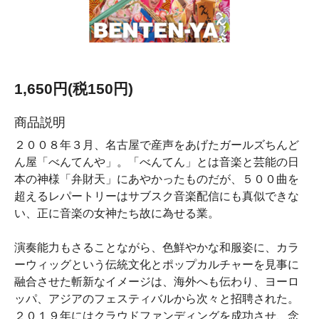
1,650円(税150円)
商品説明
２００８年３月、名古屋で産声をあげたガールズちんど
ん屋「べんてんや」。「べんてん」とは音楽と芸能の日
本の神様「弁財天」にあやかったものだが、５００曲を
超えるレパートリーはサブスク音楽配信にも真似できな
い、正に音楽の女神たち故に為せる業。
演奏能力もさることながら、色鮮やかな和服姿に、カラ
ーウィッグという伝統文化とポップカルチャーを見事に
融合させた斬新なイメージは、海外へも伝わり、ヨーロ
ッパ、アジアのフェスティバルから次々と招聘された。
２０１９年にはクラウドファンディングを成功させ、念