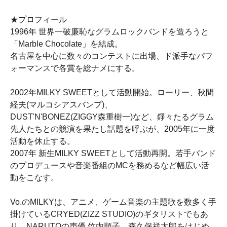
★プロフィール
1996年 世界一破廉恥なグラムロックバンドを造ろうと
「Marble Chocolate」を結成。
名古屋を中心に数々のコンテストに出場、ド派手なパフ
ォーマンスで各賞を総ナメにする。
2002年MILKY SWEETとして活動開始。ローリー、秋間
経夫(マルコシアスバンプ)、
DUST'N'BONEZ(ZIGGY森重樹一)など、錚々たるグラム
先人たちとの競演を果たし話題を呼ぶが、2005年に一度
活動を休止する。
2007年 新生MILKY SWEETとして活動再開。若手バンド
のプロデュースや音楽番組のMCを務めるなど幅広い活
動をこなす。
Vo.のMILKYは、アニメ、ゲーム音楽の主題歌を数多く手
掛けているCRYED(ZIZZ STUDIO)のギタリストでもあ
り、NARUTOの声優 竹内順子、森久保祥太郎をはじめ