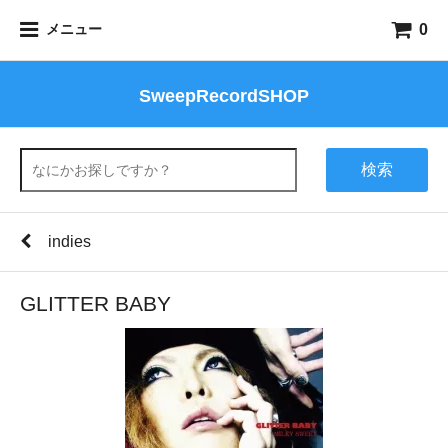
0
メニュー
SweepRecordSHOP
検索
indies
GLITTER BABY