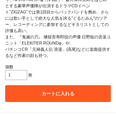
とする豪華声優陣が出演するドラマCDイベン
ト"ZIGZAG"では第1回目からバックバンドを務め、さら
には歌い手として絶大な人気を誇る”ぐるたみん”のツア
ー、レコーディングに参加するなどギタリストとしての
評価も高い。
また、『鬼滅の刃』 煉獄杏寿郎役の声優 日野聡の音楽ユ
ニット「ELEKITER ROUNDφ」や、
パチンコCR「元禄義人伝 浪漫」(高尾)などに楽曲提供す
るなど作家の顔も持つ。
個数
枚
カートに入れる