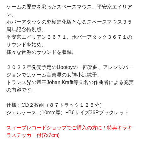
ゲームの歴史を彩ったスペースマウス、平安京エイリア
ン、
ホバーアタックの究極進化版となるスペースマウス３５
周年記念特別版、
平安京エイリアン３６７１、ホバーアタック３６７１の
サウンドを始め、
様々な音源のサウンドを収録。
２０２２年発売予定のUootoyの一部楽曲、アレンジバー
ジョンではゲーム音楽界の女神小沢純子、
トランス界の帝王Johan Krafft等６名の作曲者による充実
の内容です。
仕様：CD２枚組（８７トラック１２６分）
ジェルケース（10mm厚）+B6サイズ36Pブックレット
スィープレコードショップでご購入の方に！特典キラキ
ラステッカー付(7x7cm)