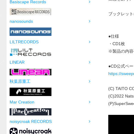
Basiscape Records
ブックレット
nanosounds
●仕様
LILTRECORDS
・CD1枚
※製品の内容
LINEAR
●CD公式ペー
https://sweep
秋葉原重工
(C) TAITO 
(C)2022 Nats
Mar Creation
(P)SuperSwee
noisycroak RECORDS