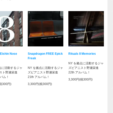
 Eishin Nose
Snapdragon FREE Epick
Rituals II Memories
Freak
NY を拠点に活動するジャ
拠点に活動するジャ
NY を拠点に活動するジャ
ズピアニスト野瀬栄進
スト野瀬栄進
ズピアニスト野瀬栄進
22th アルバム！
アルバム！
21th アルバム！
3,300円(税300円)
(税300円)
3,300円(税300円)