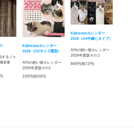
Kijitoranoカレンダー
2026（A4中綴じタイプ）
rt
Kijitoranoカレンダー
AYAの飼い猫カレンダー
2026（CDサイズ置型）
2026年度版その２
活動するジャ
瀬栄進
AYAの飼い猫カレンダー
800円(税72円)
！
2026年度版その1
円)
220円(税20円)