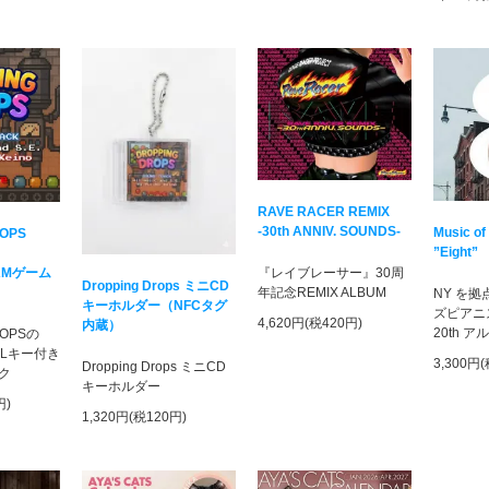
RAVE RACER REMIX
-30th ANNIV. SOUNDS-
Music of
ROPS
”Eight”
AMゲーム
『レイブレーサー』30周
Dropping Drops ミニCD
年記念REMIX ALBUM
NY を
キーホルダー（NFCタグ
ズピアニ
4,620円(税420円)
内蔵）
20th 
ROPSの
DLキー付き
3,300円
Dropping Drops ミニCD
ク
キーホルダー
円)
1,320円(税120円)