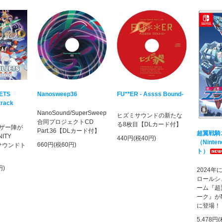
LETS
Nanosweep36
FU**ER - Assss Bound-
track
NanoSound/SuperSweep
ヒズミサウンドの新たな
合同プロジェクトCD
る8枚目【DLカード付】
ザー陣が
Part.36【DLカード付】
超翼戦騎
ITY
440円(税40円)
（Ninten
660円(税60円)
のサウンドト
ト）
円)
2024
ロールシ
ーム『超
ーク』がNin
に登場！
5,478円