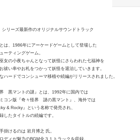
』シリーズ最新作のオリジナルサウンドトラック
とは、1986年にアーケードゲームとして登場した
ューティングゲーム。
巫女の小夜ちゃんとなって妖怪にさらわれた七福神を
お祓い串やお札をつかって妖怪を退治していきます。
なハードでコンシューマ移植や続編がリリースされました。
界 黒マントの謎』とは、1992年に国内では
ミコン版『奇々怪界 謎の黒マント』、海外では
cky & Rocky』という名称で発売され、
録したタイトルの続編です。
手掛けるのは 岩月博之 氏。
ロディが魅力のBGM全３１トラックを収録。