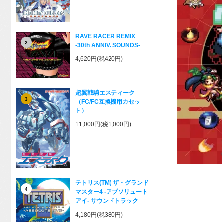
RAVE RACER REMIX
2
-30th ANNIV. SOUNDS-
4,620円(税420円)
超翼戦騎エスティーク
3
（FC/FC互換機用カセッ
ト）
11,000円(税1,000円)
テトリス(TM) ザ・グランド
4
マスター4 -アブソリュート
アイ- サウンドトラック
4,180円(税380円)