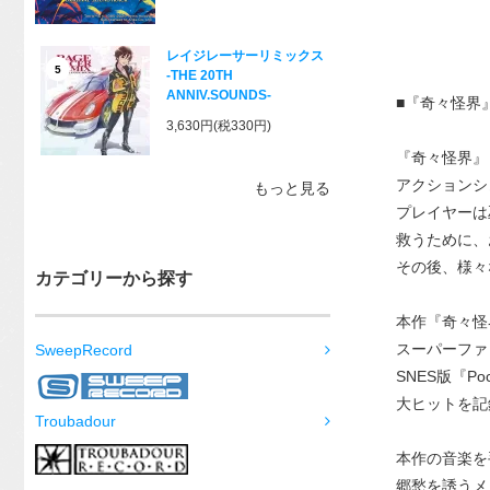
レイジレーサーリミックス
5
-THE 20TH
ANNIV.SOUNDS-
■『奇々怪界
3,630円(税330円)
『奇々怪界』
アクションシ
もっと見る
プレイヤーは
救うために、
その後、様々
カテゴリーから探す
本作『奇々怪
スーパーファ
SweepRecord
SNES版『Po
大ヒットを記
Troubadour
本作の音楽を
郷愁を誘うメ