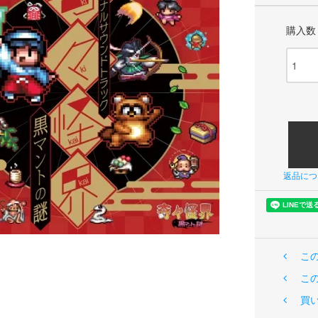
購入数
返品につ
こ
こ
買