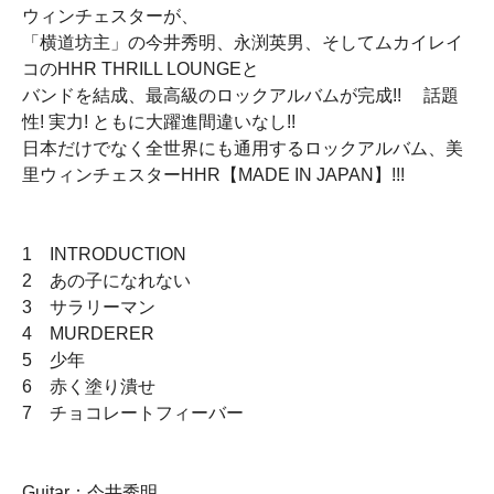
ウィンチェスターが、
「横道坊主」の今井秀明、永渕英男、そしてムカイレイ
コのHHR THRILL LOUNGEと
バンドを結成、最高級のロックアルバムが完成!! 話題
性! 実力! ともに大躍進間違いなし!!
日本だけでなく全世界にも通用するロックアルバム、美
里ウィンチェスターHHR【MADE IN JAPAN】!!!
1 INTRODUCTION
2 あの子になれない
3 サラリーマン
4 MURDERER
5 少年
6 赤く塗り潰せ
7 チョコレートフィーバー
Guitar：今井秀明