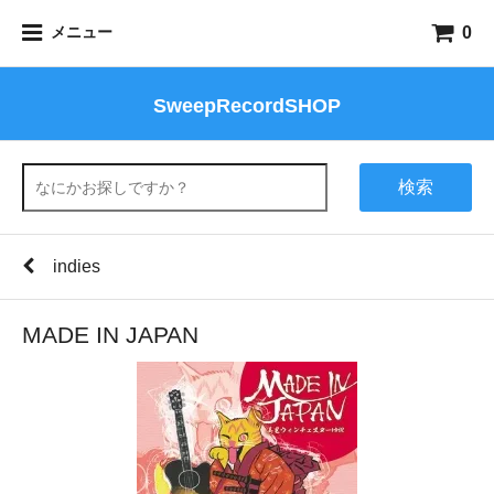
0
メニュー
SweepRecordSHOP
検索
indies
MADE IN JAPAN