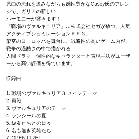
原曲の流れを汲みながらも感性豊かなCasey氏のアレン
ジで、ガリアの新しい
ハーモニーが響きます！
『戦場のヴァルキュリア』…株式会社セガが放つ、人気
アクティブシュミレーションＲＰＧ。
架空のヨーロッパを舞台に、戦略性の高いゲーム内容、
戦争の過酷さの中で描かれる
人間ドラマ、個性的なキャラクターと表現手法がユーザ
ーから高い評価を得ています。
収録曲
1. 戦場のヴァルキュリア３ メインテーマ
2. 勇戦
3. ヴァルキュリアのテーマ
4. ランシールの夏
5. 級友たちとの日々
6. 名も無き英雄たち
7. OPEN FIRE!