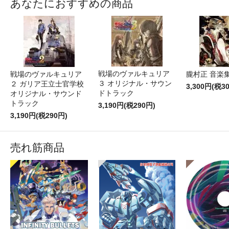
あなたにおすすめの商品
戦場のヴァルキュリア
戦場のヴァルキュリア
朧村正 音楽
３ オリジナル・サウン
２ ガリア王立士官学校
3,300円(税3
ドトラック
オリジナル・サウンド
トラック
3,190円(税290円)
3,190円(税290円)
売れ筋商品