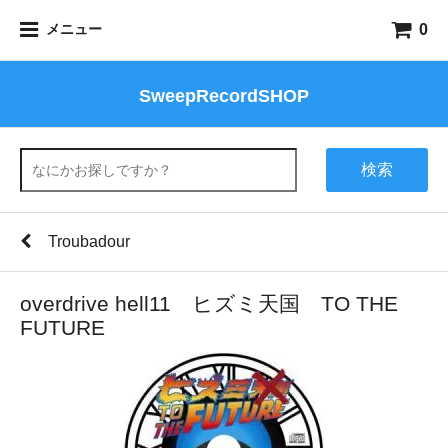
0
メニュー
SweepRecordSHOP
検索
Troubadour
overdrive hell11 ヒズミ天国 TO THE
FUTURE