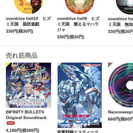
overdrive hell10 ヒズ
overdrive hell9 ヒズ
overdrive 
ミ天国 脂肪遊戯
ミ天国 燃えるマハラ
ミ天国 無知
ジャ
330円(税30円)
330円(税30円
330円(税30円)
売れ筋商品
INFINITY BULLETS
Nanosweep
Original Soundtrack
660円(税60円
4,180円(税380円)
超翼戦騎エスティーク