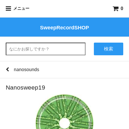
0
メニュー
SweepRecordSHOP
検索
nanosounds
Nanosweep19