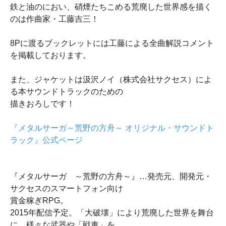
鉄と油のにおい、硝煙たちこめる荒廃した世界感を描く
のは作曲家・工藤吉三！
8Pに渡るブックレットには工藤による全曲解説コメント
を掲載しております。
また、ジャケットは汲沢ノイ（株式会社サクセス）によ
る本サウンドトラックのための
描きおろしです！
『メタルサーガ～荒野の方舟～ オリジナル・サウンドト
ラック』公式ページ
『メタルサーガ ～荒野の方舟～』…発売元、開発元・
サクセスのスマートフォン向け
賞金稼ぎRPG。
2015年配信予定。「大破壊」により荒廃した世界を舞台
に、様々な武器や「戦車」を