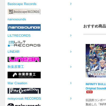
Basiscape Records
nanosounds
おすすめ商品
LILTRECORDS
LINEAR
秋葉原重工
Mar Creation
INFINITY BUL
Original Sound
noisycroak RECORDS
伝説的コンポー
集結した『INFIN