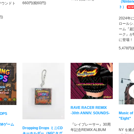
（Ninten
660円(税60円)
のサウンドト
ト）
円)
2024
ロールシ
ーム『超
ーク』がNin
に登場！
5,478円
RAVE RACER REMIX
-30th ANNIV. SOUNDS-
Music of
ROPS
”Eight”
AMゲーム
『レイブレーサー』30周
Dropping Drops ミニCD
年記念REMIX ALBUM
NY を
キーホルダー（NFCタグ