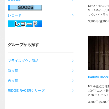
DROPPING D
STEAMゲーム
サウンドトラッ
レコード
3,300円(税300
グループから探す
プライスダウン商品
新入荷
Hariusu Conce
再入荷
NY を拠点に
RIDGE RACERシリーズ
ズピアニスト野
23th アルバム
3,300円(税300