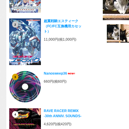
超翼戦騎エスティーク
2
（FC/FC互換機用カセッ
ト）
11,000円(税1,000円)
Nanosweep36
3
660円(税60円)
RAVE RACER REMIX
4
-30th ANNIV. SOUNDS-
4,620円(税420円)