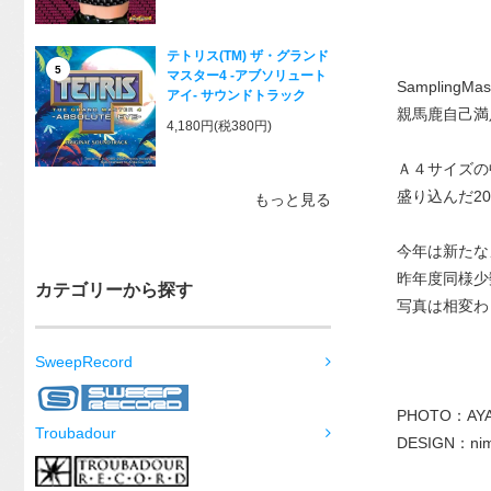
テトリス(TM) ザ・グランド
5
マスター4 -アブソリュート
Samplin
アイ- サウンドトラック
親馬鹿自己満
4,180円(税380円)
Ａ４サイズの
盛り込んだ20
もっと見る
今年は新たな
昨年度同様少
カテゴリーから探す
写真は相変わ
SweepRecord
PHOTO：AY
Troubadour
DESIGN：ni