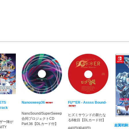
LETS
Nanosweep36
FU**ER - Assss Bound-
track
NanoSound/SuperSweep
ヒズミサウンドの新たな
合同プロジェクトCD
る8枚目【DLカード付】
ザー陣が
Part.36【DLカード付】
超翼戦騎
ITY
440円(税40円)