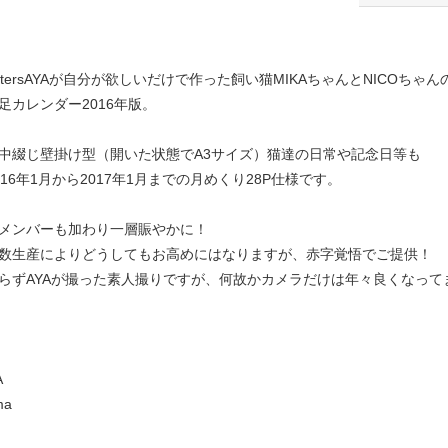
gMastersAYAが自分が欲しいだけで作った飼い猫MIKAちゃんとNICOちゃん
足カレンダー2016年版。
中綴じ壁掛け型（開いた状態でA3サイズ）猫達の日常や記念日等も
16年1月から2017年1月までの月めくり28P仕様です。
メンバーも加わり一層賑やかに！
数生産によりどうしてもお高めにはなりますが、赤字覚悟でご提供！
らずAYAが撮った素人撮りですが、何故かカメラだけは年々良くなって
A
ma