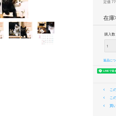
定価 77
在庫
購入数
返品につ
こ
こ
買