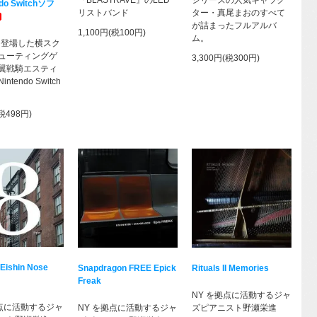
do Switchソフ
リストバンド
ター・真尾まおのすべて
が詰まったフルアルバ
1,100円(税100円)
ム。
年に登場した横スク
ューティングゲ
3,300円(税300円)
翼戦騎エスティ
tendo Switch
(税498円)
 Eishin Nose
Snapdragon FREE Epick
Rituals II Memories
Freak
NY を拠点に活動するジャ
拠点に活動するジャ
NY を拠点に活動するジャ
ズピアニスト野瀬栄進