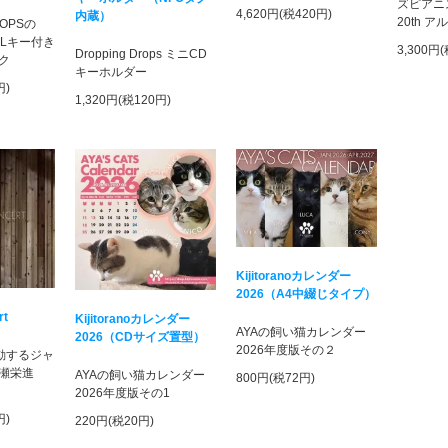
ズピアニ
4,620円(税420円)
内蔵）
20th 
ROPSの
DLキー付き
3,300円
Dropping Drops ミニCD
ク
キーホルダー
円)
1,320円(税120円)
Kijitoranoカレンダー
2026（A4中綴じタイプ）
rt
Kijitoranoカレンダー
AYAの飼い猫カレンダー
2026（CDサイズ置型）
2026年度版その２
活動するジャ
瀬栄進
AYAの飼い猫カレンダー
800円(税72円)
！
2026年度版その1
円)
220円(税20円)